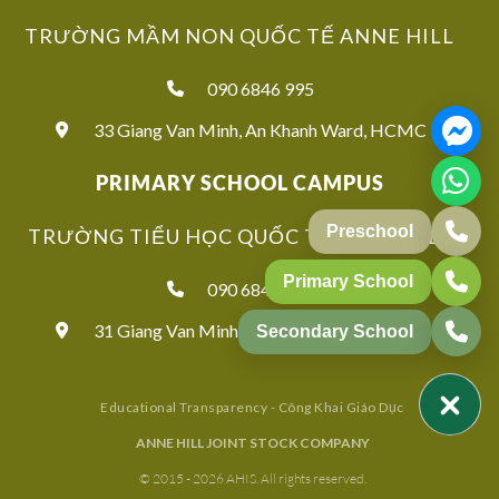
TRƯỜNG MẦM NON QUỐC TẾ ANNE HILL
090 6846 995
33 Giang Van Minh, An Khanh Ward, HCMC
PRIMARY SCHOOL CAMPUS
TRƯỜNG TIỂU HỌC QUỐC TẾ ANNE HILL
090 6846 939
31 Giang Van Minh, An Khanh Ward, HCMC
Educational Transparency - Công Khai Giáo Dục
ANNE HILL JOINT STOCK COMPANY
© 2015 - 2026 AHIS. All rights reserved.