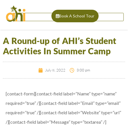
Book A School Tour
A Round-up of AHI’s Student
Activities In Summer Camp
July 8, 2022
3:00 pm
[contact-form][contact-field label=”Name” type=”name”
required=”true” /][contact-field label=”Email” type=”email”
required=”true” /][contact-field label=”Website” type=”url”
/][contact-field label=”Message” type=”textarea” /]