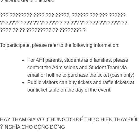
VND/booklet of 5 tickets.
??? ???????? ???? ??? ?????, ?????? ??? ??? ??????
??????? ???? ?? ???????? ?? ??? ??? ??? ??????????
???? ?? ?? ????????? ?? ???????? ?
To participate, please refer to the following information:
For AHI parents, students and families, please
contact the Admissions and Student Team via
email or hotline to purchase the ticket (cash only).
Public visitors can buy tickets and raffle tickets at
our ticket table on the day of the event.
HÃY THAM GIA VỚI CHÚNG TÔI ĐỂ THỰC HIỆN THAY ĐỔI
Ý NGHĨA CHO CỘNG ĐỒNG