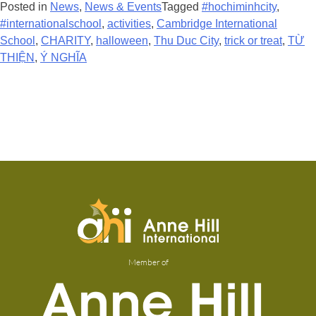
Posted in
News
,
News & Events
Tagged
#hochiminhcity
,
#internationalschool
,
activities
,
Cambridge International
School
,
CHARITY
,
halloween
,
Thu Duc City
,
trick or treat
,
TỪ
THIỆN
,
Ý NGHĨA
Member of