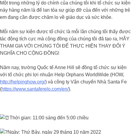
Một trong những lý do chính của chúng tôi khi tổ chức sự kiện
này hàng năm là để lan tỏa sự giúp đỡ của đến với những trẻ
em đang cần được chăm lo về giáo dục và sức khỏe.
Mỗi năm sự kiện được tổ chức là mỗi lần chúng tôi thấy được
tác động tích cực mà cộng đồng của chúng tôi đã tạo ra, HÃY
THAM GIA VỚI CHÚNG TÔI ĐỂ THỰC HIỆN THAY ĐỔI Ý
NGHĨA CHO CỘNG ĐỒNG!
Năm nay, trường Quốc tế Anne Hill sẽ đồng tổ chức sự kiện
với tổ chức phi lợi nhuận Help Orphans WorldWide (HOW,
http://helpinghow.org/
) và công ty Vận chuyển Nhà Santa Fe
(
https://www.santaferelo.com/en/
).
Thời gian: 11:00 sáng đến 5:00 chiều
Ngày: Thứ Bảy, ngày 29 tháng 10 năm 2022