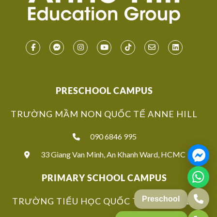
PRESCHOOL CAMPUS
TRƯỜNG MẦM NON QUỐC TẾ ANNE HILL
090 6846 995
33 Giang Van Minh, An Khanh Ward, HCMC
PRIMARY SCHOOL CAMPUS
Preschool
TRƯỜNG TIỂU HỌC QUỐC TẾ ANNE HILL