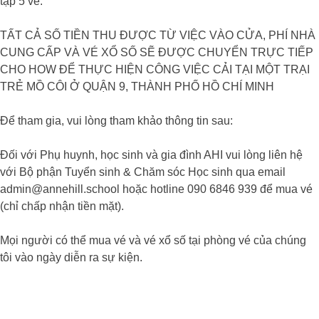
tập 5 vé.
TẤT CẢ SỐ TIỀN THU ĐƯỢC TỪ VIỆC VÀO CỬA, PHÍ NHÀ
CUNG CẤP VÀ VÉ XỔ SỐ SẼ ĐƯỢC CHUYỂN TRỰC TIẾP
CHO HOW ĐỂ THỰC HIỆN CÔNG VIỆC CẢI TẠI MỘT TRẠI
TRẺ MỒ CÔI Ở QUẬN 9, THÀNH PHỐ HỒ CHÍ MINH
Để tham gia, vui lòng tham khảo thông tin sau:
Đối với Phụ huynh, học sinh và gia đình AHI vui lòng liên hệ
với Bộ phận Tuyển sinh & Chăm sóc Học sinh qua email
admin@annehill.school hoặc hotline 090 6846 939 để mua vé
(chỉ chấp nhận tiền mặt).
Mọi người có thể mua vé và vé xổ số tại phòng vé của chúng
tôi vào ngày diễn ra sự kiện.