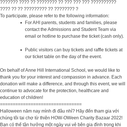
??????? ???? ?? ???????? ?? ??? ??? ??? ??????????
???? ?? ?? ????????? ?? ???????? ?
To participate, please refer to the following information:
For AHI parents, students and families, please
contact the Admissions and Student Team via
email or hotline to purchase the ticket (cash only).
Public visitors can buy tickets and raffle tickets at
our ticket table on the day of the event.
On behalf of Anne Hill International School, we would like to
thank you for your interest and compassion in advance. Each
donation will make a difference, and through this event, we will
continue to advocate for the protection, healthcare and
education of children!
================================
Halloween năm nay mình đi đâu nhỉ? Hãy đến tham gia với
chúng tôi tại chợ từ thiện HOW-OWeen Charity Bazaar 2022!
Bạn có thể tận hưởng một ngày vui vẻ bên gia đình trong khi