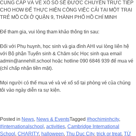
CUNG CẤP VÀ VÉ XỔ SỐ SẼ ĐƯỢC CHUYỂN TRỰC TIẾP
CHO HOW ĐỂ THỰC HIỆN CÔNG VIỆC CẢI TẠI MỘT TRẠI
TRẺ MỒ CÔI Ở QUẬN 9, THÀNH PHỐ HỒ CHÍ MINH
Để tham gia, vui lòng tham khảo thông tin sau:
Đối với Phụ huynh, học sinh và gia đình AHI vui lòng liên hệ
với Bộ phận Tuyển sinh & Chăm sóc Học sinh qua email
admin@annehill.school hoặc hotline 090 6846 939 để mua vé
(chỉ chấp nhận tiền mặt).
Mọi người có thể mua vé và vé xổ số tại phòng vé của chúng
tôi vào ngày diễn ra sự kiện.
Posted in
News
,
News & Events
Tagged
#hochiminhcity
,
#internationalschool
,
activities
,
Cambridge International
School
,
CHARITY
,
halloween
,
Thu Duc City
,
trick or treat
,
TỪ