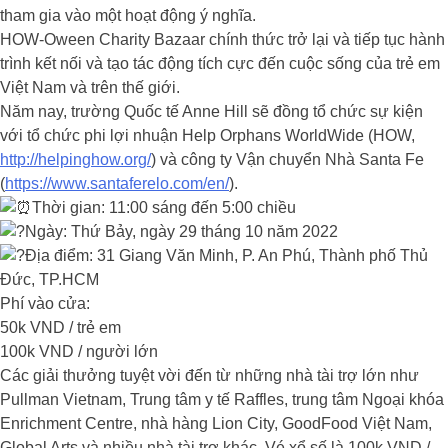
tham gia vào một hoạt động ý nghĩa.
HOW-Oween Charity Bazaar chính thức trở lại và tiếp tục hành
trình kết nối và tạo tác động tích cực đến cuộc sống của trẻ em
Việt Nam và trên thế giới.
Năm nay, trường Quốc tế Anne Hill sẽ đồng tổ chức sự kiện
với tổ chức phi lợi nhuận Help Orphans WorldWide (HOW,
http://helpinghow.org/
) và công ty Vận chuyển Nhà Santa Fe
(
https://www.santaferelo.com/en/
).
Thời gian: 11:00 sáng đến 5:00 chiều
Ngày: Thứ Bảy, ngày 29 tháng 10 năm 2022
Địa điểm: 31 Giang Văn Minh, P. An Phú, Thành phố Thủ
Đức, TP.HCM
Phí vào cửa:
50k VND / trẻ em
100k VND / người lớn
Các giải thưởng tuyệt vời đến từ những nhà tài trợ lớn như
Pullman Vietnam, Trung tâm y tế Raffles, trung tâm Ngoại khóa
Enrichment Centre, nhà hàng Lion City, GoodFood Việt Nam,
Global Arts và nhiều nhà tài trợ khác. Vé xổ số là 100k VND /