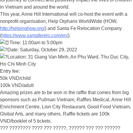
in Vietnam and around the world.
This year, Anne Hill International will co-host the event with a
nonprofit organisation, Help Orphans WorldWide (HOW,
http://helpinghow.org/
) and Santa Fe Relocation Company
(
https://www.santaferelo.com/en/
).
Time: 11:00am to 5:00pm
Date: Saturday, October 29, 2022
Location: 31 Giang Van Minh, An Phu Ward, Thu Duc City,
Ho Chi Minh City
Entry fee:
50k VND/child
100k VND/adult
Amazing prizes are to be won in the raffle that comes from big
sponsors such as Pullman Vietnam, Raffles Medical, Anne Hill
Enrichment Centre, Lion City Restaurant, Good Food Vietnam,
Global Arts, and many others. Raffle tickets are 100k
VND/booklet of 5 tickets.
??? ???????? ???? ??? ?????, ?????? ??? ??? ??????