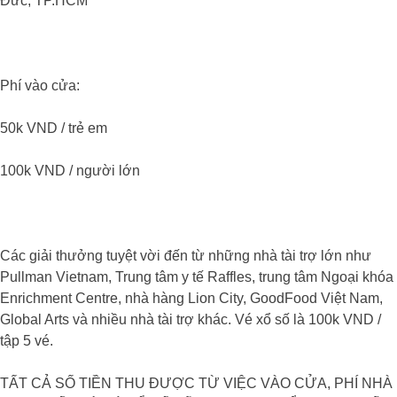
Đức, TP.HCM
Phí vào cửa:
50k VND / trẻ em
100k VND / người lớn
Các giải thưởng tuyệt vời đến từ những nhà tài trợ lớn như
Pullman Vietnam, Trung tâm y tế Raffles, trung tâm Ngoại khóa
Enrichment Centre, nhà hàng Lion City, GoodFood Việt Nam,
Global Arts và nhiều nhà tài trợ khác. Vé xổ số là 100k VND /
tập 5 vé.
TẤT CẢ SỐ TIỀN THU ĐƯỢC TỪ VIỆC VÀO CỬA, PHÍ NHÀ