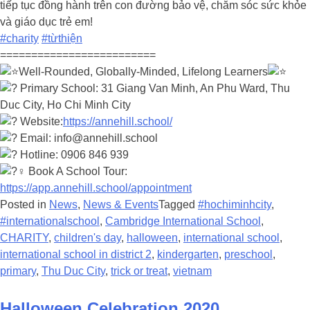
tiếp tục đồng hành trên con đường bảo vệ, chăm sóc sức khỏe
và giáo dục trẻ em!
#charity
#từthiện
=========================
Well-Rounded, Globally-Minded, Lifelong Learners
Primary School: 31 Giang Van Minh, An Phu Ward, Thu
Duc City, Ho Chi Minh City
Website:
https://annehill.school/
Email: info@annehill.school
Hotline: 0906 846 939
Book A School Tour:
https://app.annehill.school/appointment
Posted in
News
,
News & Events
Tagged
#hochiminhcity
,
#internationalschool
,
Cambridge International School
,
CHARITY
,
children's day
,
halloween
,
international school
,
international school in district 2
,
kindergarten
,
preschool
,
primary
,
Thu Duc City
,
trick or treat
,
vietnam
Halloween Celebration 2020