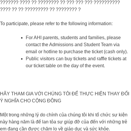
??????? ???? ?? ???????? ?? ??? ??? ??? ??????????
???? ?? ?? ????????? ?? ???????? ?
To participate, please refer to the following information:
For AHI parents, students and families, please
contact the Admissions and Student Team via
email or hotline to purchase the ticket (cash only).
Public visitors can buy tickets and raffle tickets at
our ticket table on the day of the event.
HÃY THAM GIA VỚI CHÚNG TÔI ĐỂ THỰC HIỆN THAY ĐỔI
Ý NGHĨA CHO CỘNG ĐỒNG
Một trong những lý do chính của chúng tôi khi tổ chức sự kiện
này hàng năm là để lan tỏa sự giúp đỡ của đến với những trẻ
em đang cần được chăm lo về giáo dục và sức khỏe.