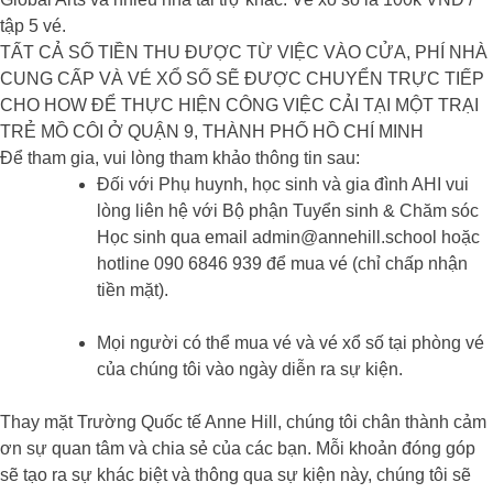
tập 5 vé.
TẤT CẢ SỐ TIỀN THU ĐƯỢC TỪ VIỆC VÀO CỬA, PHÍ NHÀ
CUNG CẤP VÀ VÉ XỔ SỐ SẼ ĐƯỢC CHUYỂN TRỰC TIẾP
CHO HOW ĐỂ THỰC HIỆN CÔNG VIỆC CẢI TẠI MỘT TRẠI
TRẺ MỒ CÔI Ở QUẬN 9, THÀNH PHỐ HỒ CHÍ MINH
Để tham gia, vui lòng tham khảo thông tin sau:
Đối với Phụ huynh, học sinh và gia đình AHI vui
lòng liên hệ với Bộ phận Tuyển sinh & Chăm sóc
Học sinh qua email admin@annehill.school hoặc
hotline 090 6846 939 để mua vé (chỉ chấp nhận
tiền mặt).
Mọi người có thể mua vé và vé xổ số tại phòng vé
của chúng tôi vào ngày diễn ra sự kiện.
Thay mặt Trường Quốc tế Anne Hill, chúng tôi chân thành cảm
ơn sự quan tâm và chia sẻ của các bạn. Mỗi khoản đóng góp
sẽ tạo ra sự khác biệt và thông qua sự kiện này, chúng tôi sẽ